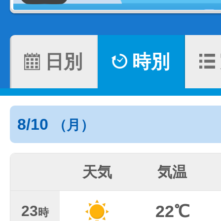
日別
時別
8/10
（月）
天気
気温
22℃
23
時