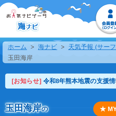
ホーム
海ナビ
天気予報 (サーフ
玉田海岸
[お知らせ]
令和8年熊本地震の支援
玉田海岸
の
★ 