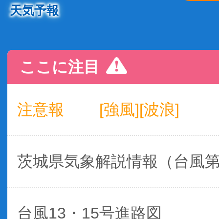
天気予報
ここに注目
注意報
[強風][波浪]
茨城県気象解説情報（台風
台風13・15号進路図