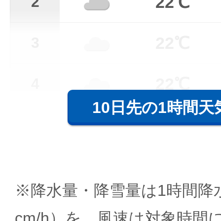
22℃
2
22℃
3
22℃
4
10日先の1時間天
※降水量・降雪量は1時間降水
cm/h）を、風速は対象時間