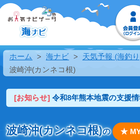
ホーム
海ナビ
天気予報 (海釣り
波崎沖(カンネコ根)
[お知らせ]
令和8年熊本地震の支援
波崎沖(カンネコ根)
の
★ 