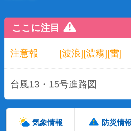
ここに注目
注意報
[波浪][濃霧][雷]
台風13・15号進路図
気象情報
防災情