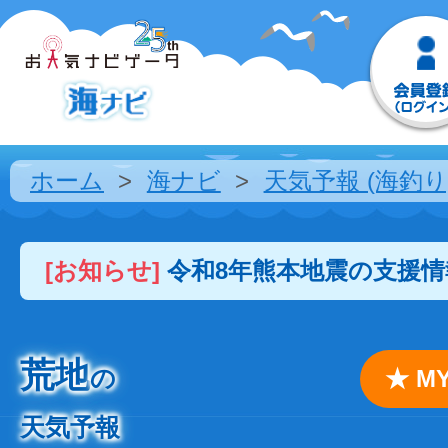
ホーム
海ナビ
天気予報 (海釣り
[お知らせ]
令和8年熊本地震の支援
荒地
の
★ 
天気予報