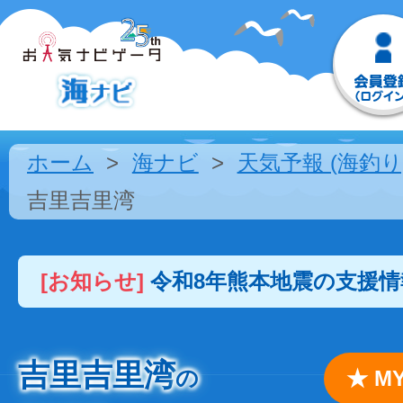
ホーム
海ナビ
天気予報 (海釣り
吉里吉里湾
[お知らせ]
令和8年熊本地震の支援
吉里吉里湾
の
★ 