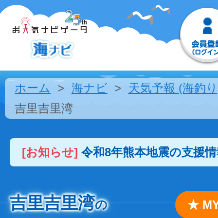
ホーム
海ナビ
天気予報 (海釣り
吉里吉里湾
[お知らせ]
令和8年熊本地震の支援
吉里吉里湾
の
★ 