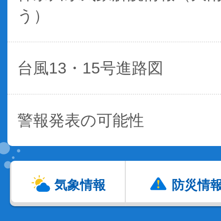
う）
台風13・15号進路図
警報発表の可能性
気象情報
防災情