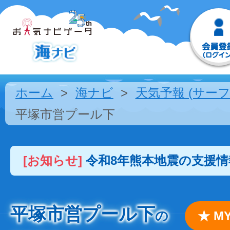
ホーム
海ナビ
天気予報 (サーフ
平塚市営プール下
[お知らせ]
令和8年熊本地震の支援
平塚市営プール下
の
★ 