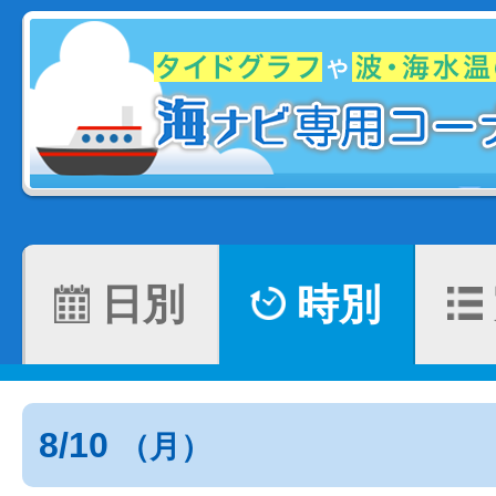
日別
時別
8/10
（月）