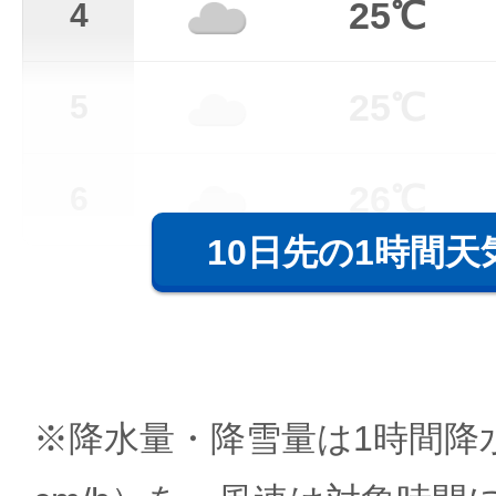
25℃
4
25℃
5
26℃
6
10日先の1時間天
※降水量・降雪量は1時間降水