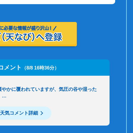
コメント
（8/8 16時36分）
緩やかに覆われていますが、気圧の谷や湿った
。…
天気コメント詳細