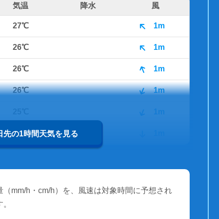
気温
降水
風
27℃
1m
26℃
1m
26℃
1m
26℃
1m
25℃
1m
25℃
1m
0日先の1時間天気を見る
（mm/h・cm/h）を、風速は対象時間に予想され
す。