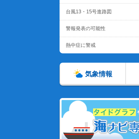
台風13・15号進路図
警報発表の可能性
熱中症に警戒
気象情報