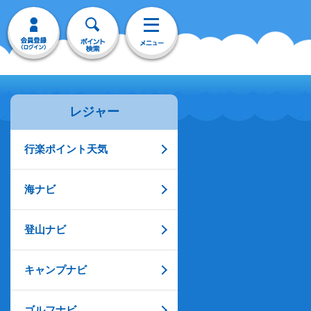
レジャー
行楽ポイント天気
海ナビ
登山ナビ
キャンプナビ
ゴルフナビ