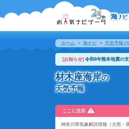
ホーム
海ナビ
天気予報 (
[お知らせ]
令和8年熊本地震の
材木座海岸
の
天気予報
ここに注目
神奈川県気象解説情報（大雨・