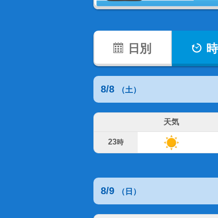
日別
時
8/8
（土）
天気
23
時
8/9
（日）