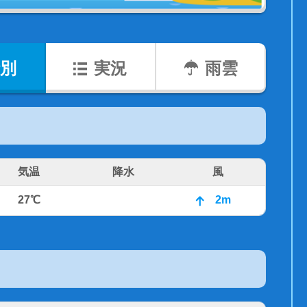
別
実況
雨雲
気温
降水
風
27℃
2m