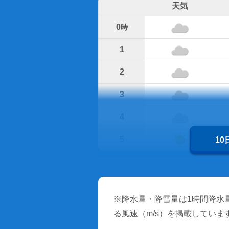
天気
0
時
1
2
3
4
5
1
※降水量・降雪量は1時間降水量
る風速（m/s）を掲載していま