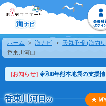
ホーム
海ナビ
天気予報 (海釣り
香東川河口
[お知らせ]
令和8年熊本地震の支援
香東川河口
の
★ 