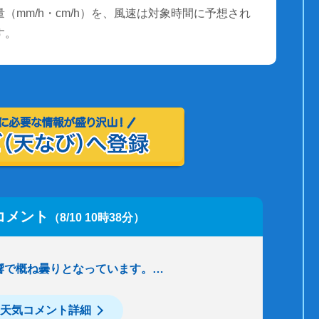
（mm/h・cm/h）を、風速は対象時間に予想され
す。
コメント
（8/10 10時38分）
響で概ね曇りとなっています。…
天気コメント詳細