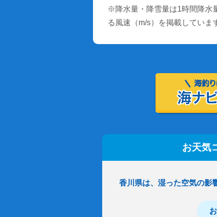
※降水量・降雪量は1時間降水量
る風速（m/s）を掲載していま
お天気
香川県は、湿った空気の影
お