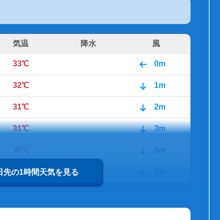
気温
降水
風
33℃
0m
32℃
1m
31℃
2m
31℃
3m
30℃
5m
29℃
5m
0日先の1時間天気を見る