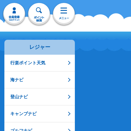
レジャー
行楽ポイント天気
海ナビ
登山ナビ
キャンプナビ
ゴルフナビ