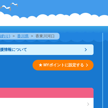
海釣り)
香川県
香東川河口
支援情報について
★ MYポイントに設定する