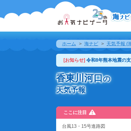
ホーム
海ナビ
天気予報 (
[お知らせ]
令和8年熊本地震の
香東川河口
の
天気予報
ここに注目
台風13・15号進路図