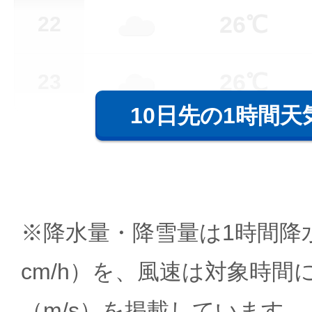
26℃
22
26℃
23
10日先の1時間天
※降水量・降雪量は1時間降水
cm/h）を、風速は対象時間
（m/s）を掲載しています。