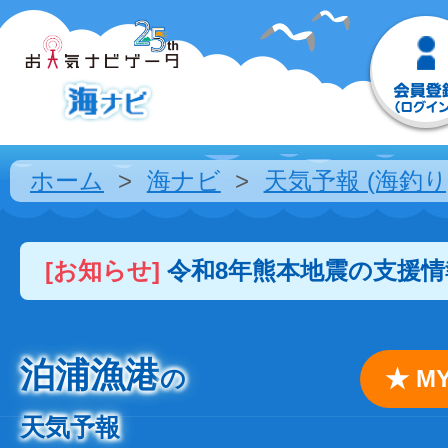
ホーム
海ナビ
天気予報 (海釣り
[お知らせ]
令和8年熊本地震の支援
泊浦漁港
の
★ 
天気予報