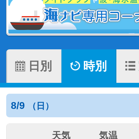
日別
時別
8/9
（日）
天気
気温