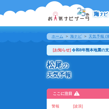
ホーム
海ナビ
天気予報 (
[お知らせ]
令和8年熊本地震の
松尾
の
天気予報
ここに注目
警報
[波浪]