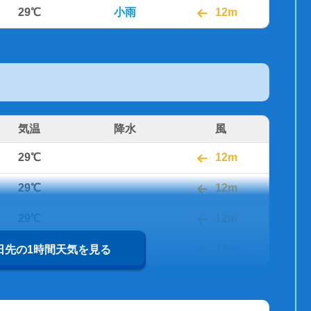
29℃
小雨
12m
気温
降水
風
29℃
12m
29℃
12m
29℃
12m
30℃
12m
0日先の1時間天気を見る