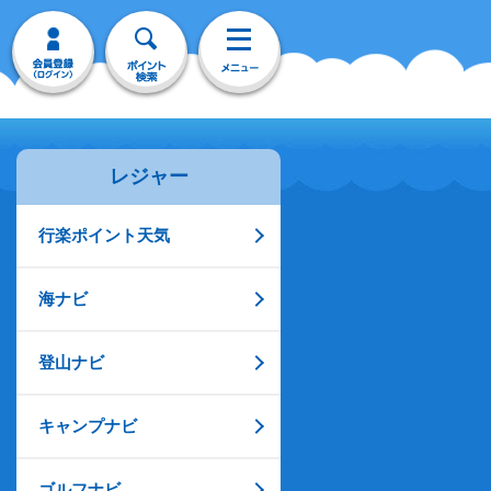
レジャー
行楽ポイント天気
海ナビ
登山ナビ
キャンプナビ
ゴルフナビ