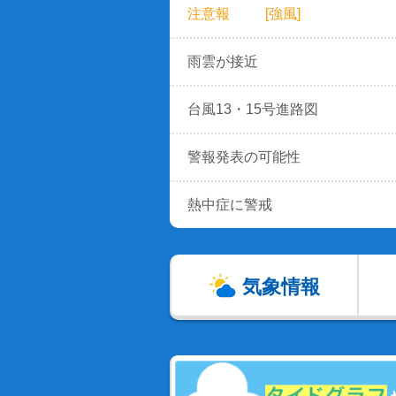
注意報
[強風]
雨雲が接近
台風13・15号進路図
警報発表の可能性
熱中症に警戒
気象情報