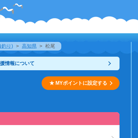
海釣り)
高知県
松尾
支援情報について
★ MYポイントに設定する