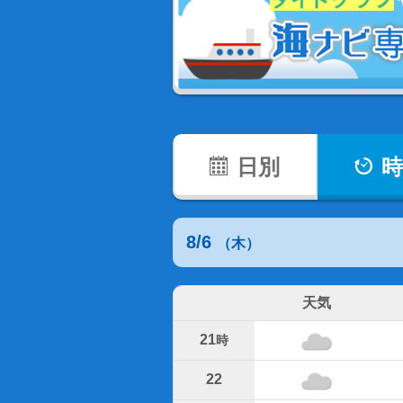
日別
時
8/6
（木）
天気
21
時
22