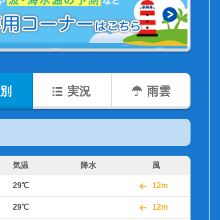
別
実況
雨雲
気温
降水
風
29℃
12m
29℃
12m