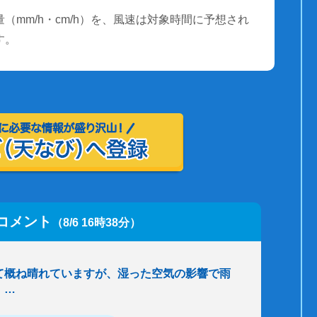
（mm/h・cm/h）を、風速は対象時間に予想され
す。
コメント
（8/6 16時38分）
て概ね晴れていますが、湿った空気の影響で雨
。…