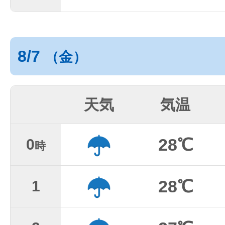
8/7
（金）
天気
気温
28℃
0
時
28℃
1