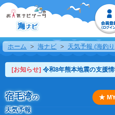
ホーム
海ナビ
天気予報 (海釣り
[お知らせ]
令和8年熊本地震の支援
宿毛湾
の
★ 
天気予報