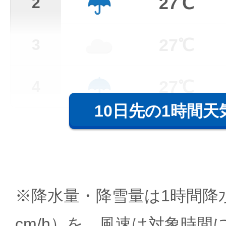
27℃
2
27℃
3
27℃
4
10日先の1時間天
※降水量・降雪量は1時間降水
cm/h）を、風速は対象時間