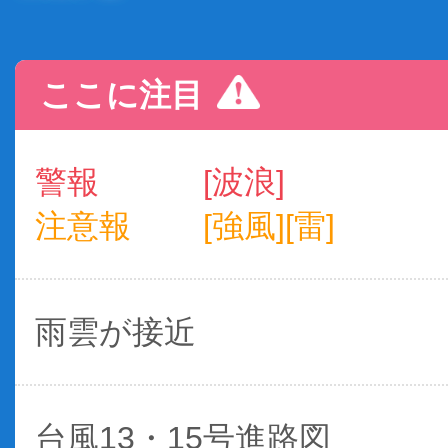
ここに注目
警報
[波浪]
注意報
[強風][雷]
雨雲が接近
台風13・15号進路図