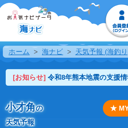
ホーム
海ナビ
天気予報 (海釣り
[お知らせ]
令和8年熊本地震の支援
小才角
の
★ 
天気予報