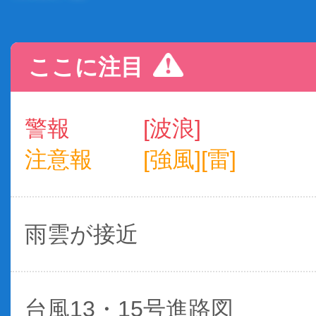
ここに注目
警報
[波浪]
注意報
[強風][雷]
雨雲が接近
台風13・15号進路図