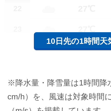
27℃
22
27℃
23
10日先の1時間天
※降水量・降雪量は1時間降水
cm/h）を、風速は対象時間
（m/s）を掲載しています。