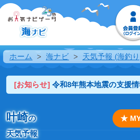
ホーム
海ナビ
天気予報 (海釣り
[お知らせ]
令和8年熊本地震の支援
叶崎
の
★ 
天気予報