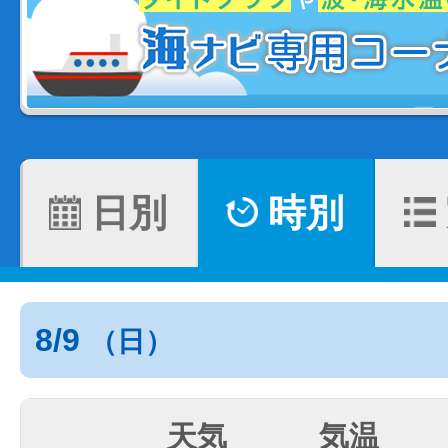
日別
時別
8/9
（日）
天気
気温