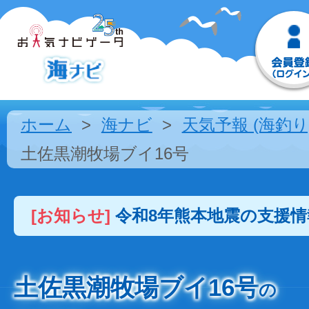
ホーム
海ナビ
天気予報 (海釣り
土佐黒潮牧場ブイ16号
[お知らせ]
令和8年熊本地震の支援
土佐黒潮牧場ブイ16号
の