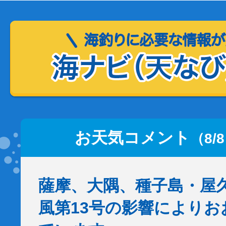
お天気コメント
（8/
薩摩、大隅、種子島・屋
風第13号の影響により