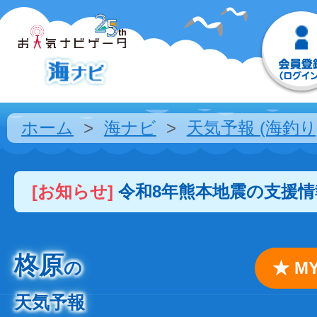
ホーム
海ナビ
天気予報 (海釣り
[お知らせ]
令和8年熊本地震の支援
柊原
の
★ 
天気予報