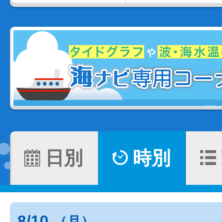
日別
時別
8/10
（月）