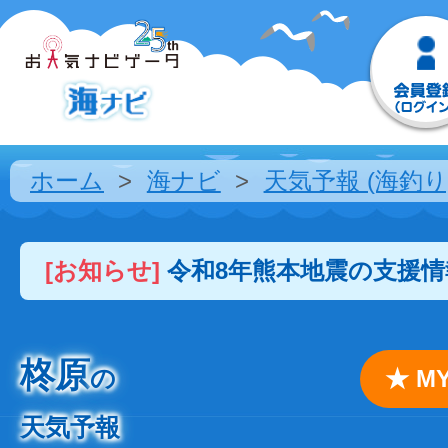
ホーム
海ナビ
天気予報 (海釣り
[お知らせ]
令和8年熊本地震の支援
柊原
の
★ 
天気予報