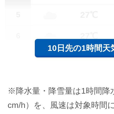
27℃
5
27℃
6
10日先の1時間天
※降水量・降雪量は1時間降水
cm/h）を、風速は対象時間