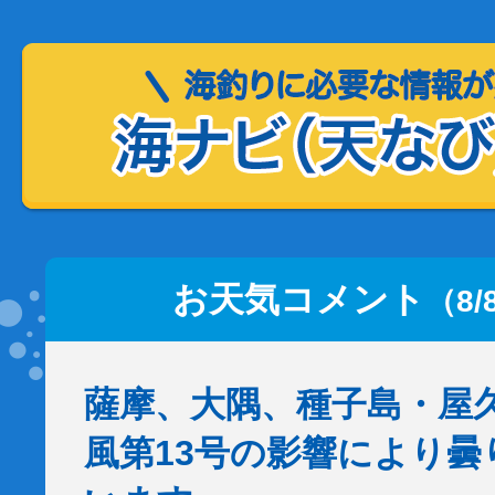
お天気コメント
（8/
薩摩、大隅、種子島・屋
風第13号の影響により