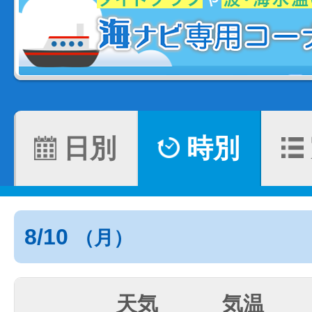
日別
時別
8/10
（月）
天気
気温