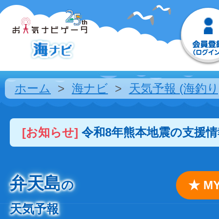
ホーム
海ナビ
天気予報 (海釣り
[お知らせ]
令和8年熊本地震の支援
弁天島
の
★ 
天気予報