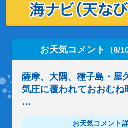
お天気コメント
（8/1
薩摩、大隅、種子島・屋
気圧に覆われておおむね
…
お天気コメント