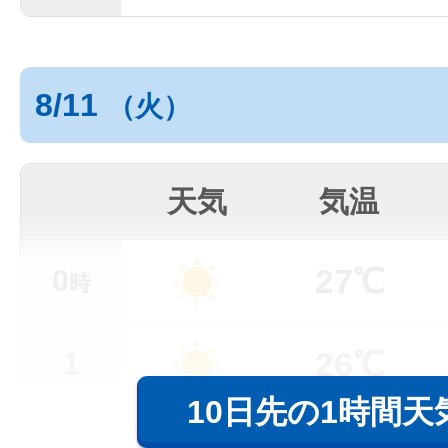
8/11
（火）
天気
気温
27℃
0
時
26℃
1
10日先の1時間天