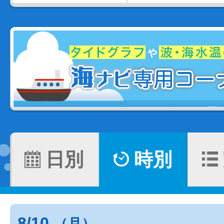
日別
時別
8/10
（月）