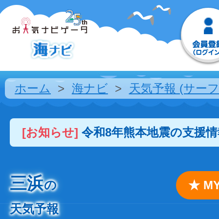
ホーム
海ナビ
天気予報 (サーフ
[お知らせ]
令和8年熊本地震の支援
三浜
の
★ 
天気予報