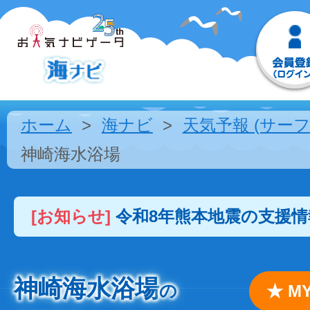
ホーム
海ナビ
天気予報 (サーフ
神崎海水浴場
[お知らせ]
令和8年熊本地震の支援
神崎海水浴場
の
★ 