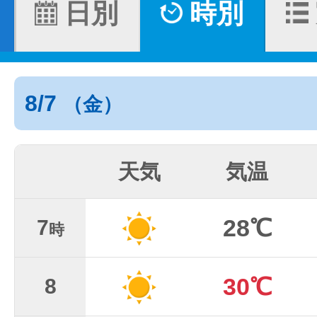
日別
時別
8/7
（金）
天気
気温
28℃
7
時
30℃
8