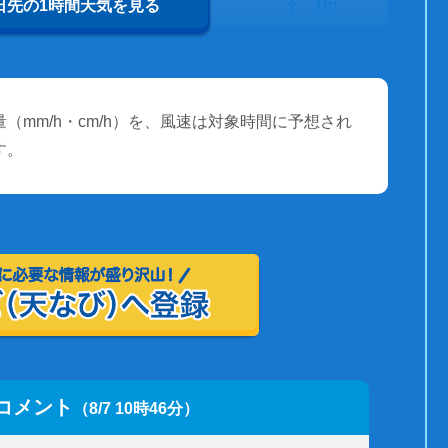
24℃
1m
0日先の1時間天気を見る
（mm/h・cm/h）を、風速は対象時間に予想され
す。
コメント
（8/7 10時46分）