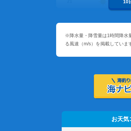
21
1
※降水量・降雪量は1時間降水量
る風速（m/s）を掲載していま
お天気