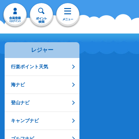
レジャー
行楽ポイント天気
海ナビ
登山ナビ
キャンプナビ
ゴルフナビ