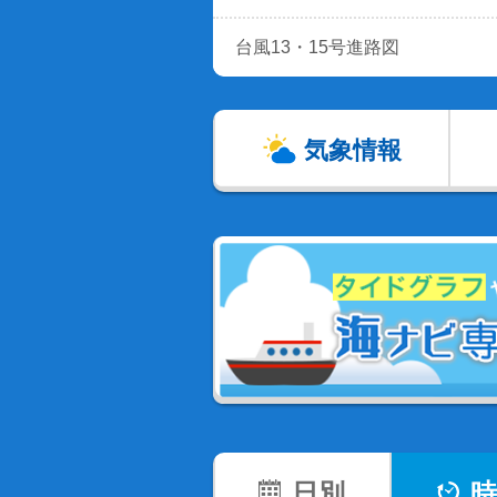
台風13・15号進路図
気象情報
日別
時