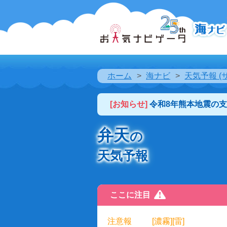
ホーム
海ナビ
天気予報 (
[お知らせ]
令和8年熊本地震の
弁天
の
天気予報
ここに注目
注意報
[濃霧][雷]