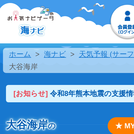
ホーム
海ナビ
天気予報 (サーフ
大谷海岸
[お知らせ]
令和8年熊本地震の支援
大谷海岸
の
★ 