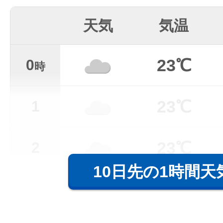
天気
気温
23℃
0
時
23℃
1
23℃
2
10日先の1時間天