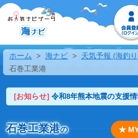
ホーム
海ナビ
天気予報 (海釣り
石巻工業港
[お知らせ]
令和8年熊本地震の支援
石巻工業港
の
★ 