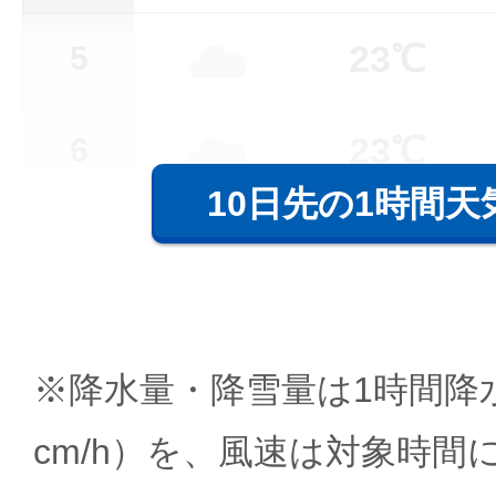
23℃
5
23℃
6
10日先の1時間天
※降水量・降雪量は1時間降水
cm/h）を、風速は対象時間