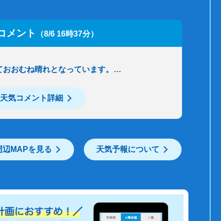
コメント
（8/6 16時37分）
ておおむね晴れとなっています。…
天気コメント詳細
周辺MAPを見る
天気予報について