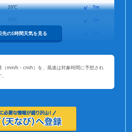
29℃
7m
29℃
7m
29℃
7m
0日先の1時間天気を見る
（mm/h・cm/h）を、風速は対象時間に予想され
す。