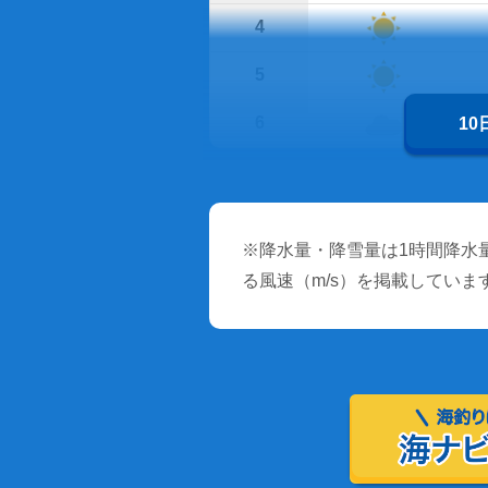
4
5
6
1
※降水量・降雪量は1時間降水量
る風速（m/s）を掲載していま