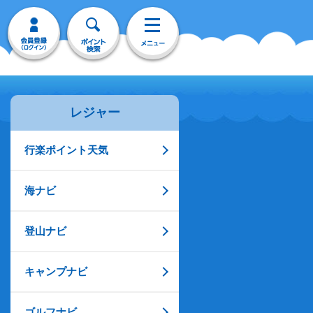
レジャー
行楽ポイント天気
海ナビ
登山ナビ
キャンプナビ
ゴルフナビ