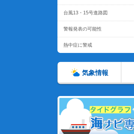
台風13・15号進路図
警報発表の可能性
熱中症に警戒
気象情報