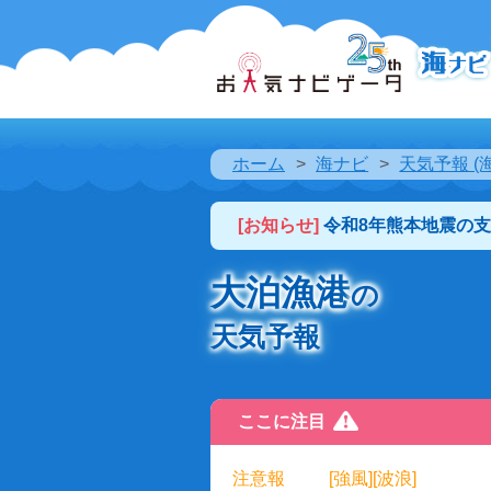
ホーム
海ナビ
天気予報 (
[お知らせ]
令和8年熊本地震の
大泊漁港
の
天気予報
ここに注目
注意報
[強風][波浪]