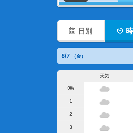
日別
時
8/7
（金）
天気
0
時
1
2
3