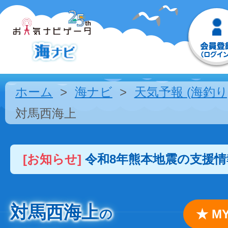
ホーム
海ナビ
天気予報 (海釣り
対馬西海上
[お知らせ]
令和8年熊本地震の支援
対馬西海上
の
★ 