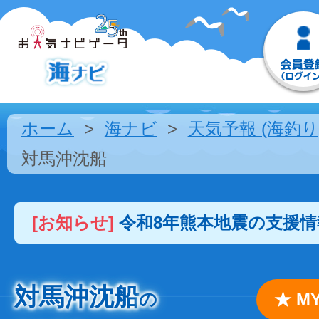
ホーム
海ナビ
天気予報 (海釣り
対馬沖沈船
[お知らせ]
令和8年熊本地震の支援
対馬沖沈船
の
★ 