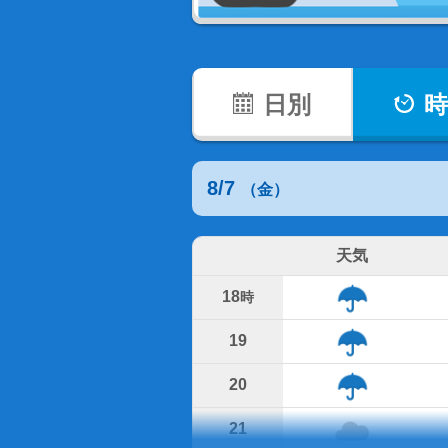
日別
時
8/7
（金）
天気
18
時
19
20
21