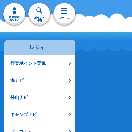
レジャー
行楽ポイント天気
海ナビ
登山ナビ
キャンプナビ
ゴルフナビ