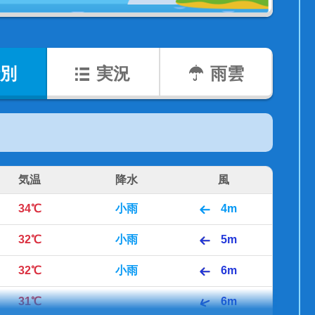
別
実況
雨雲
気温
降水
風
34℃
小雨
4m
32℃
小雨
5m
32℃
小雨
6m
31℃
6m