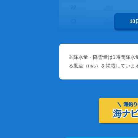
22
23
1
※降水量・降雪量は1時間降水量
る風速（m/s）を掲載していま