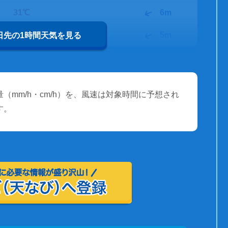
31℃
6m
30℃
5m
0日先の1時間天気を見る
（mm/h・cm/h）を、風速は対象時間に予想され
す。