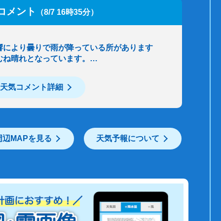
コメント
（8/7 16時35分）
響により曇りで雨が降っている所があります
むね晴れとなっています。…
天気コメント詳細
周辺MAPを見る
天気予報について