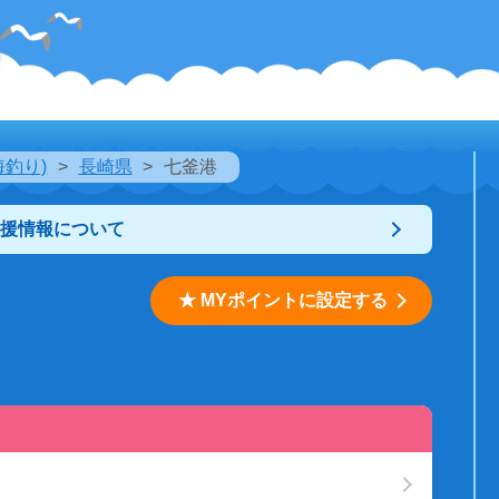
海釣り)
長崎県
七釜港
支援情報について
★ MYポイントに設定する