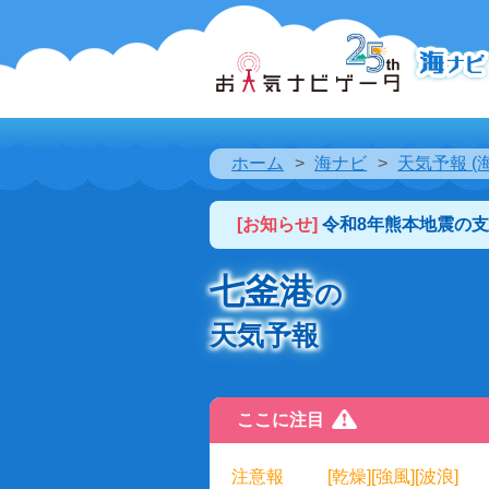
ホーム
海ナビ
天気予報 (
[お知らせ]
令和8年熊本地震の
七釜港
の
天気予報
ここに注目
注意報
[乾燥][強風][波浪]