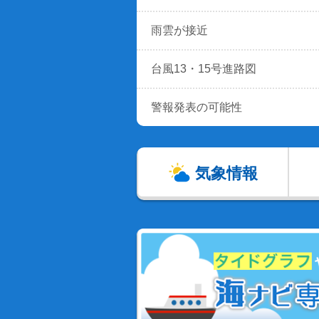
雨雲が接近
台風13・15号進路図
警報発表の可能性
気象情報