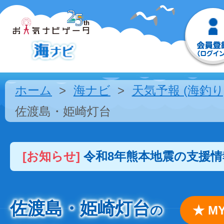
ホーム
海ナビ
天気予報 (海釣り
佐渡島・姫崎灯台
[お知らせ]
令和8年熊本地震の支援
佐渡島・姫崎灯台
の
★ 