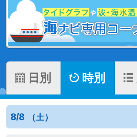
日別
時別
8/8
（土）