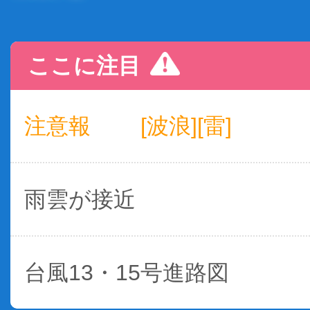
ここに注目
注意報
[波浪][雷]
雨雲が接近
台風13・15号進路図