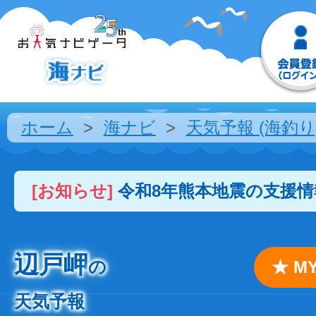
ホーム
海ナビ
天気予報 (海釣り
[お知らせ]
令和8年熊本地震の支援
辺戸岬
の
★ 
天気予報