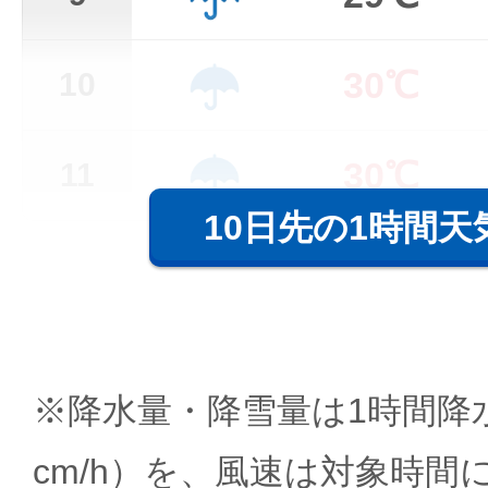
30℃
10
30℃
11
10日先の1時間天
※降水量・降雪量は1時間降水
cm/h）を、風速は対象時間