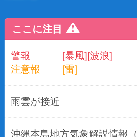
ここに注目
警報
[暴風][波浪]
注意報
[雷]
雨雲が接近
沖縄本島地方気象解説情報