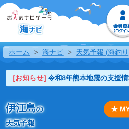
ホーム
海ナビ
天気予報 (海釣り
[お知らせ]
令和8年熊本地震の支援
伊江島
の
★ 
天気予報