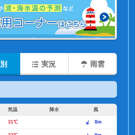
別
実況
雨雲
気温
降水
風
31℃
8m