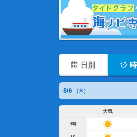
日別
時
8/6
（木）
天気
9
時