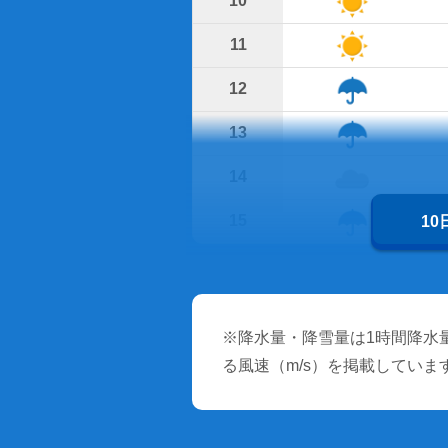
10
11
12
13
14
15
1
※降水量・降雪量は1時間降水量
る風速（m/s）を掲載していま