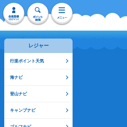
レジャー
行楽ポイント天気
海ナビ
登山ナビ
キャンプナビ
ゴルフナビ