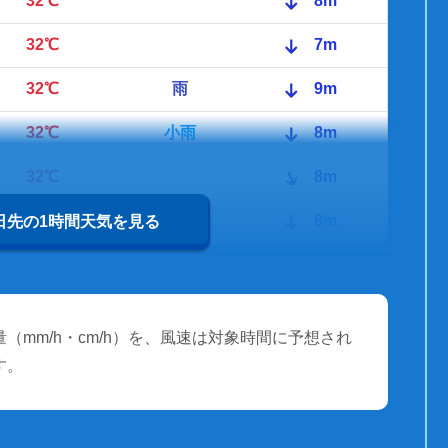
32℃
8m
32℃
7m
32℃
雨
9m
32℃
小雨
8m
32℃
8m
30℃
雨
8m
0日先の1時間天気を見る
（mm/h・cm/h）を、風速は対象時間に予想され
す。