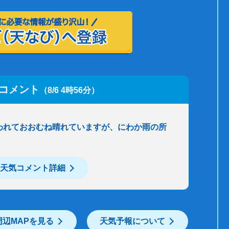
コメント
（8/6 4時56分）
われておおむね晴れていますが、にわか雨の所
天気コメント詳細
周辺MAPを見る
天気予報について