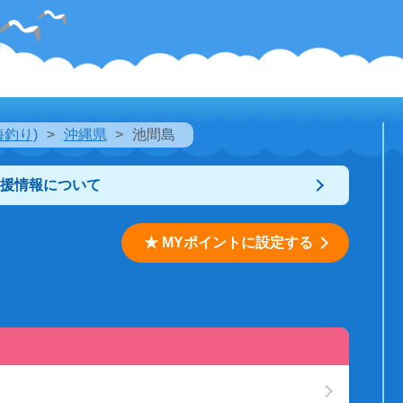
海釣り)
沖縄県
池間島
支援情報について
★ MYポイントに設定する