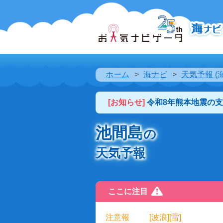
ホーム
海ナビ
天気予報 (
[お知らせ]
令和8年熊本地震の
池間島
の
天気予報
ここに注目
注意報
[波浪][雷]