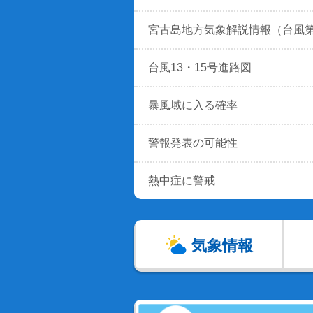
宮古島地方気象解説情報（台風
台風13・15号進路図
暴風域に入る確率
警報発表の可能性
熱中症に警戒
気象情報