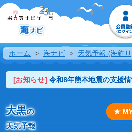
ホーム
海ナビ
天気予報 (海釣り
[お知らせ]
令和8年熊本地震の支援
大黒
の
★ 
天気予報