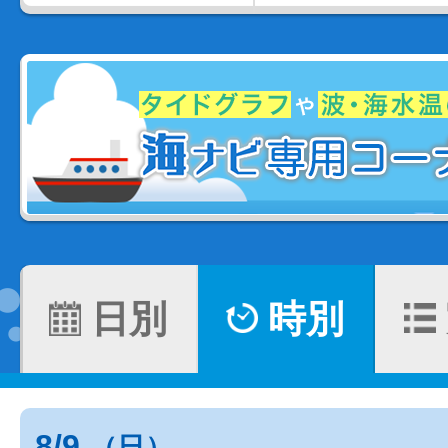
日別
時別
8/9
（日）