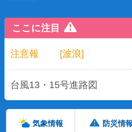
ここに注目
注意報
[波浪]
台風13・15号進路図
気象情報
防災情