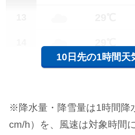
29℃
13
29℃
14
10日先の1時間天
※降水量・降雪量は1時間降水
cm/h）を、風速は対象時間