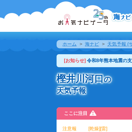
ホーム
海ナビ
天気予報 (
[お知らせ]
令和8年熊本地震の
樫井川河口
の
天気予報
ここに注目
注意報
[乾燥][雷]