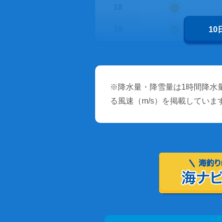
18
19
1
※降水量・降雪量は1時間降水量
る風速（m/s）を掲載していま