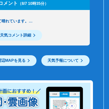
コメント
（8/7 10時35分）
て晴れています。…
天気コメント詳細
周辺MAPを見る
天気予報について