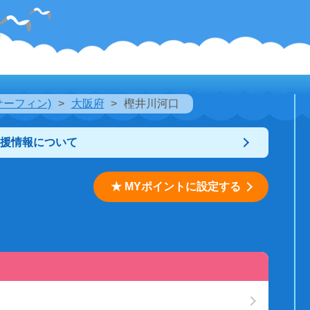
サーフィン)
大阪府
樫井川河口
支援情報について
★ MYポイントに設定する