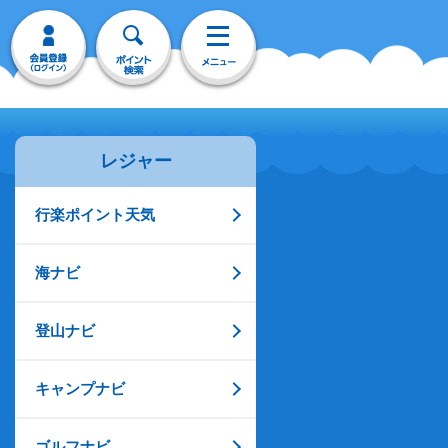
レジャー
行楽ポイント天気
海ナビ
登山ナビ
キャンプナビ
ゴルフナビ