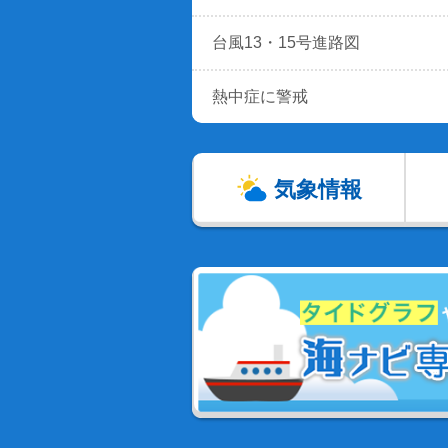
台風13・15号進路図
熱中症に警戒
気象情報