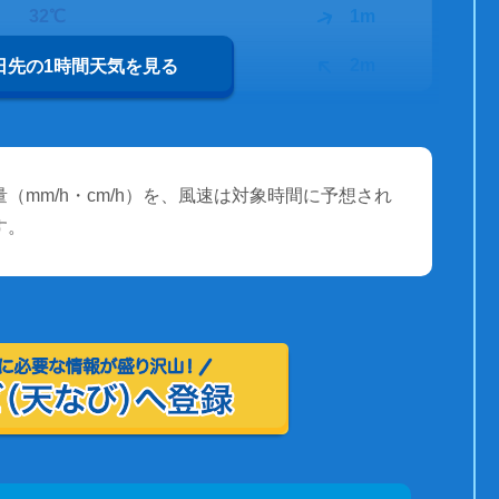
32℃
1m
31℃
2m
0日先の1時間天気を見る
（mm/h・cm/h）を、風速は対象時間に予想され
す。