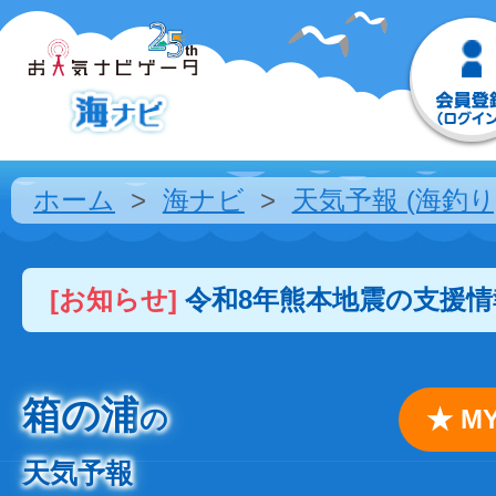
ホーム
海ナビ
天気予報 (海釣り
[お知らせ]
令和8年熊本地震の支援
箱の浦
の
★ 
天気予報