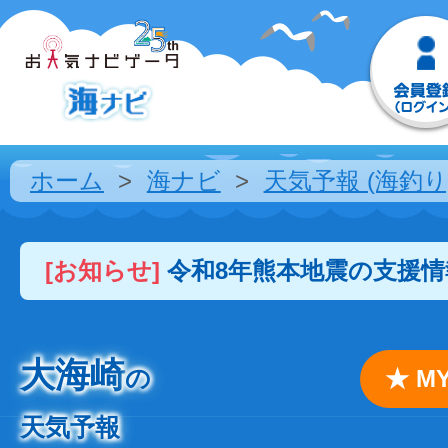
ホーム
海ナビ
天気予報 (海釣り
[お知らせ]
令和8年熊本地震の支援
大海崎
の
★ 
天気予報