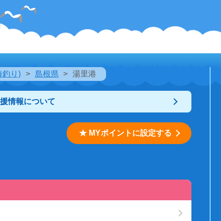
海釣り)
島根県
湯里港
支援情報について
★ MYポイントに設定する