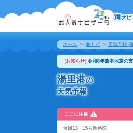
ホーム
海ナビ
天気予報 (
[お知らせ]
令和8年熊本地震の
湯里港
の
天気予報
ここに注目
台風13・15号進路図