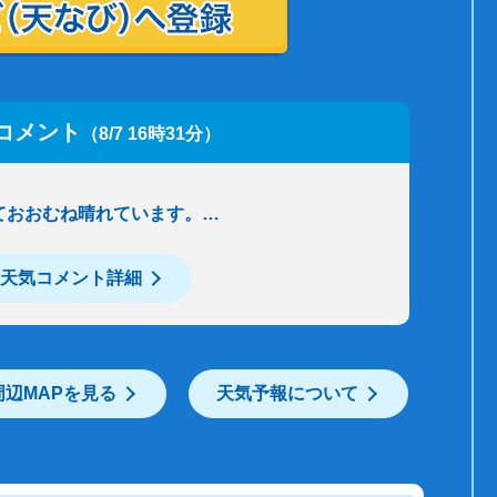
コメント
（8/7 16時31分）
ておおむね晴れています。…
天気コメント詳細
周辺MAPを見る
天気予報について