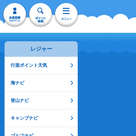
レジャー
行楽ポイント天気
海ナビ
登山ナビ
キャンプナビ
ゴルフナビ