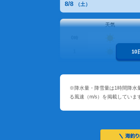
8/8
（土）
天気
0
時
1
1
※降水量・降雪量は1時間降水量
る風速（m/s）を掲載していま