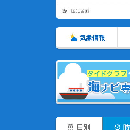
熱中症に警戒
気象情報
日別
時