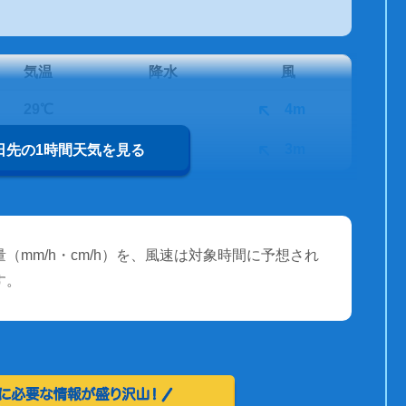
気温
降水
風
29℃
4m
28℃
3m
0日先の1時間天気を見る
（mm/h・cm/h）を、風速は対象時間に予想され
す。