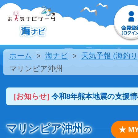
ホーム
海ナビ
天気予報 (海釣り
マリンピア沖州
[お知らせ]
令和8年熊本地震の支援
マリンピア沖州
の
★ 