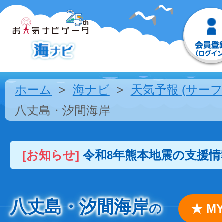
ホーム
海ナビ
天気予報 (サーフ
八丈島・汐間海岸
[お知らせ]
令和8年熊本地震の支援
八丈島・汐間海岸
の
★ 