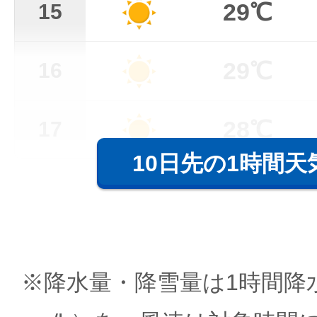
29℃
15
29℃
16
28℃
17
10日先の1時間天
※降水量・降雪量は1時間降水