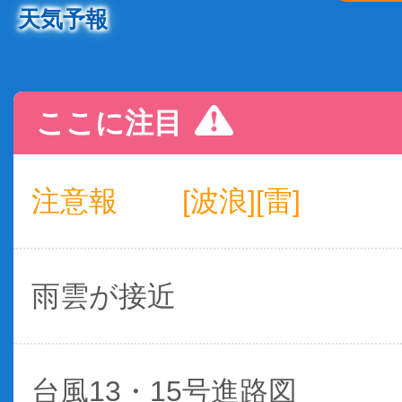
天気予報
ここに注目
注意報
[波浪][雷]
雨雲が接近
台風13・15号進路図