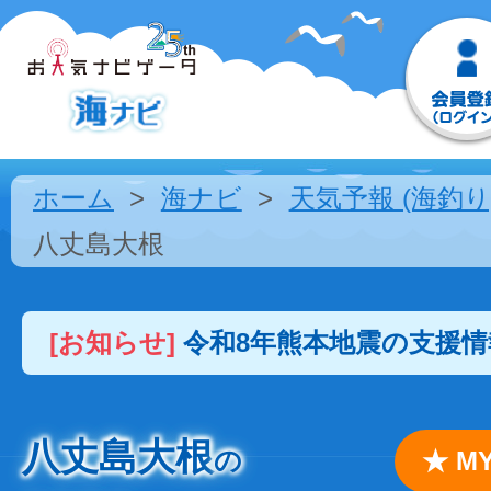
ホーム
海ナビ
天気予報 (海釣り
八丈島大根
[お知らせ]
令和8年熊本地震の支援
八丈島大根
の
★ 