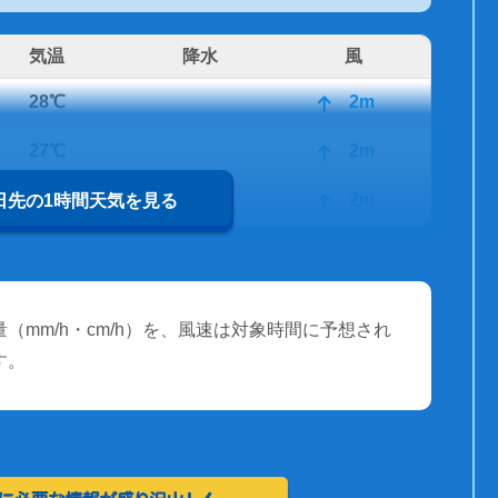
気温
降水
風
28℃
2m
27℃
2m
27℃
2m
0日先の1時間天気を見る
（mm/h・cm/h）を、風速は対象時間に予想され
す。