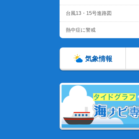
台風13・15号進路図
熱中症に警戒
気象情報