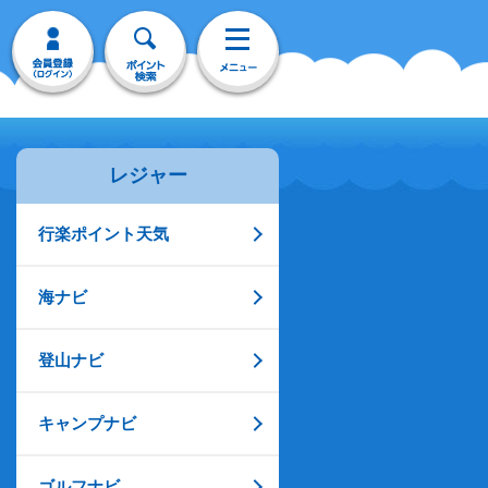
レジャー
行楽ポイント天気
海ナビ
登山ナビ
キャンプナビ
ゴルフナビ