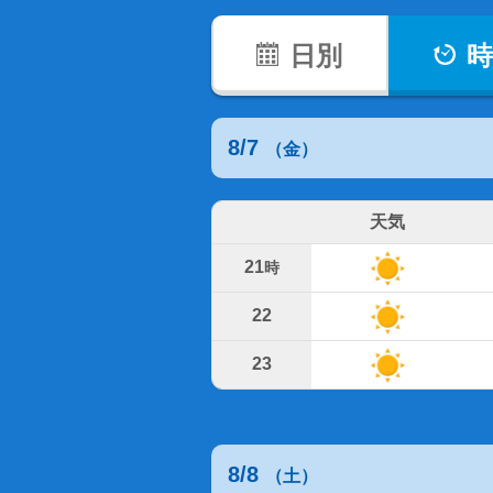
日別
時
8/7
（金）
天気
21
時
22
23
8/8
（土）