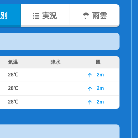
別
実況
雨雲
気温
降水
風
28℃
2m
28℃
2m
28℃
2m