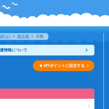
海釣り)
東京都
月島
支援情報について
★ MYポイントに設定する