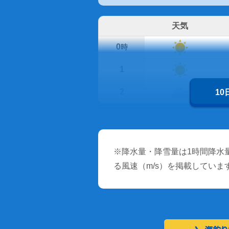
天気
0
時
1
2
1
※降水量・降雪量は1時間降水量
る風速（m/s）を掲載していま