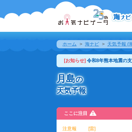
ホーム
海ナビ
天気予報 (
[お知らせ]
令和8年熊本地震の
月島
の
天気予報
ここに注目
注意報
[雷]