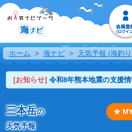
ホーム
海ナビ
天気予報 (海釣り
[お知らせ]
令和8年熊本地震の支援
三本岳
の
★ 
天気予報