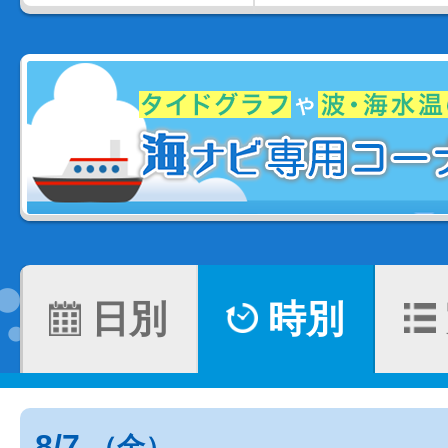
日別
時別
8/7
（金）