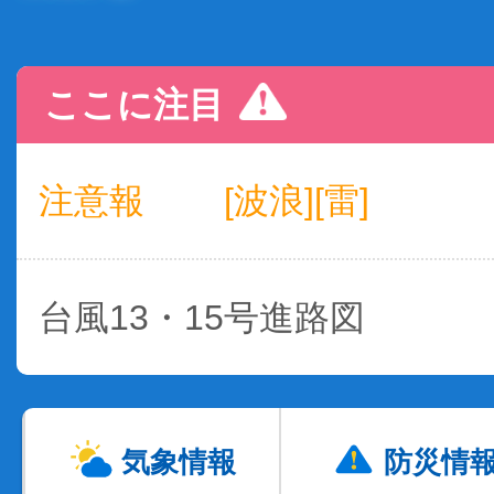
ここに注目
注意報
[波浪][雷]
台風13・15号進路図
気象情報
防災情