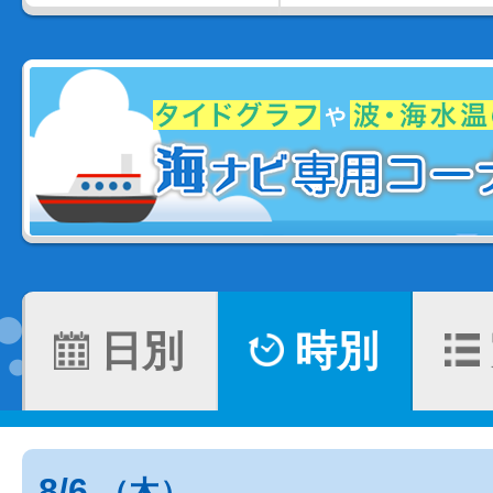
日別
時別
8/6
（木）