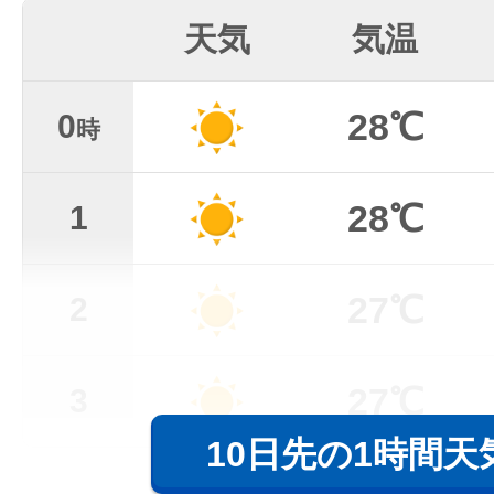
天気
気温
28℃
0
時
28℃
1
27℃
2
27℃
3
10日先の1時間天