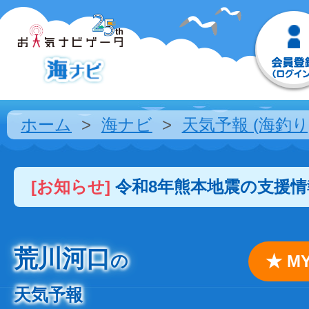
ホーム
海ナビ
天気予報 (海釣り
[お知らせ]
令和8年熊本地震の支援
荒川河口
の
★ 
天気予報