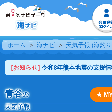
ホーム
海ナビ
天気予報 (海釣り
[お知らせ]
令和8年熊本地震の支援
青谷
の
★ 
天気予報