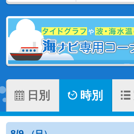
日別
時別
8/9
（日）