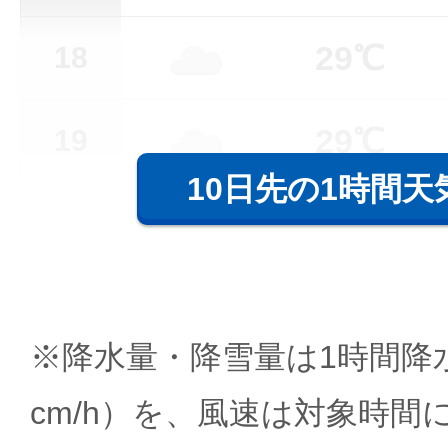
29℃
18
29℃
19
10日先の1時間天
※降水量・降雪量は1時間降水
cm/h）を、風速は対象時間