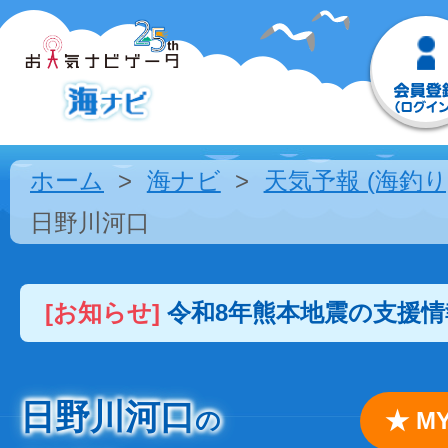
ホーム
海ナビ
天気予報 (海釣り
日野川河口
[お知らせ]
令和8年熊本地震の支援
日野川河口
の
★ 