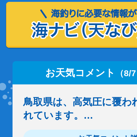
お天気コメント
（8/
鳥取県は、高気圧に覆わ
れています。…