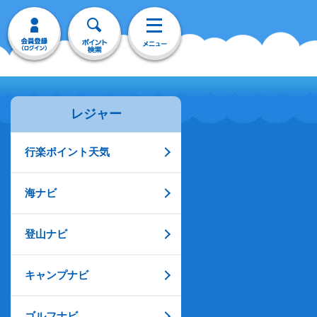
レジャー
行楽ポイント天気
海ナビ
登山ナビ
キャンプナビ
ゴルフナビ