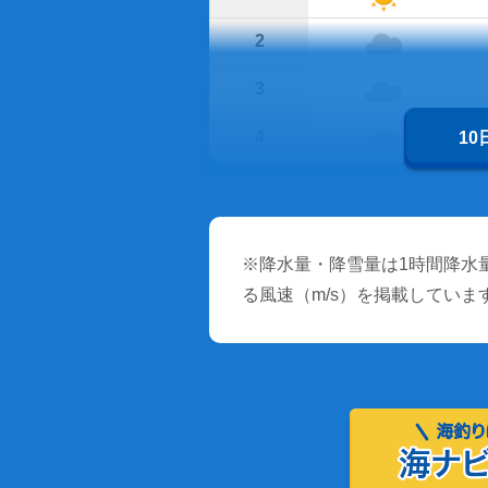
2
3
4
1
※降水量・降雪量は1時間降水量
る風速（m/s）を掲載していま