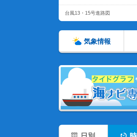
台風13・15号進路図
気象情報
日別
時