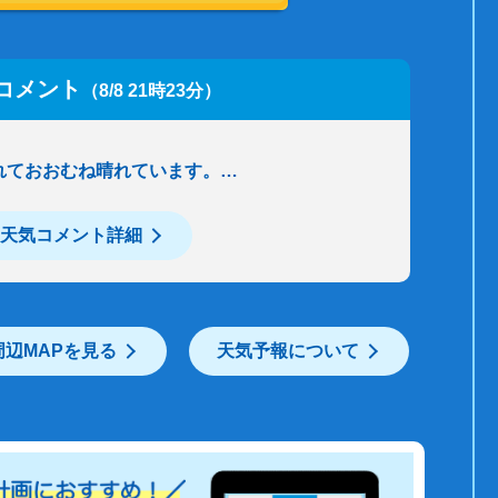
コメント
（8/8 21時23分）
れておおむね晴れています。…
天気コメント詳細
周辺MAPを見る
天気予報について