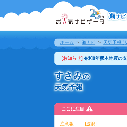
ホーム
海ナビ
天気予報 (
[お知らせ]
令和8年熊本地震の
すさみ
の
天気予報
ここに注目
注意報
[波浪]