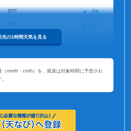
25℃
2m
25℃
2m
25℃
2m
0日先の1時間天気を見る
（mm/h・cm/h）を、風速は対象時間に予想され
す。