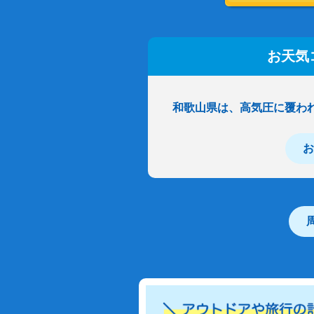
お天気
和歌山県は、高気圧に覆わ
お