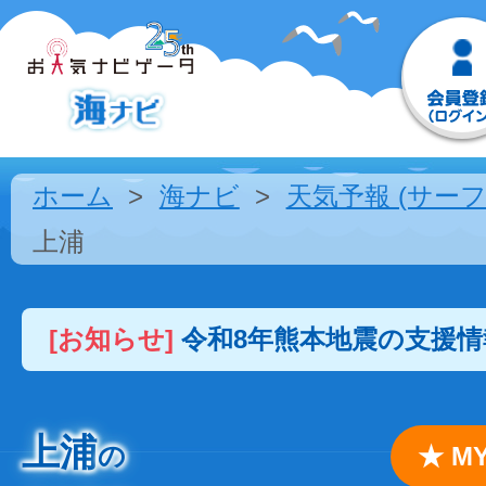
ホーム
海ナビ
天気予報 (サーフ
上浦
[お知らせ]
令和8年熊本地震の支援
上浦
の
★ 