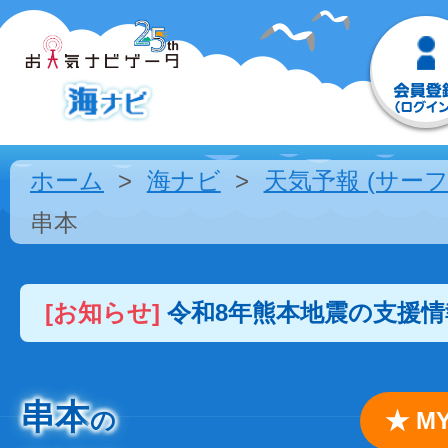
ホーム
海ナビ
天気予報 (サーフ
串本
[お知らせ]
令和8年熊本地震の支援
串本
の
★ 