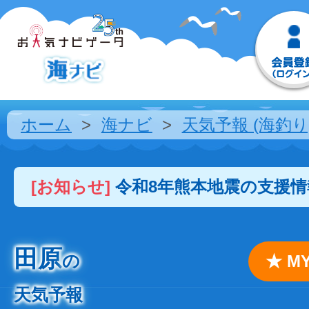
ホーム
海ナビ
天気予報 (海釣り
[お知らせ]
令和8年熊本地震の支援
田原
の
★ 
天気予報