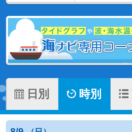
日別
時別
8/9
（日）