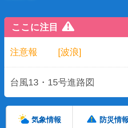
ここに注目
注意報
[波浪]
台風13・15号進路図
気象情報
防災情