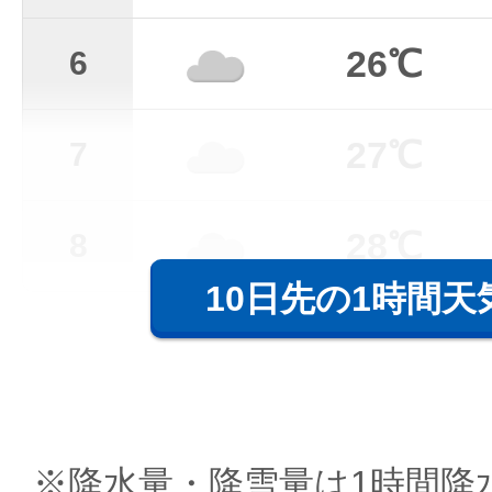
26℃
6
27℃
7
28℃
8
10日先の1時間天
※降水量・降雪量は1時間降水