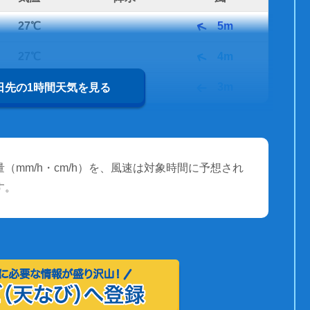
27℃
5m
27℃
4m
27℃
3m
0日先の1時間天気を見る
（mm/h・cm/h）を、風速は対象時間に予想され
す。