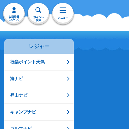
レジャー
行楽ポイント天気
海ナビ
登山ナビ
キャンプナビ
ゴルフナビ