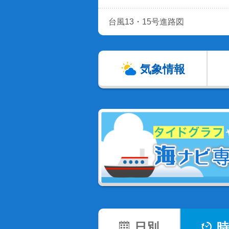
台風13・15号進路図
気象情報
日別
時