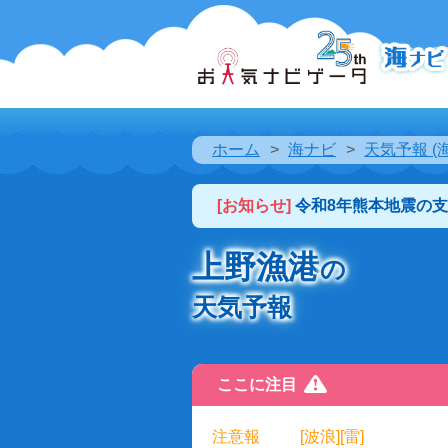
ホーム
海ナビ
天気予報 (
[お知らせ]
令和8年熊本地震の
上野漁港
の
天気予報
ここに注目
注意報
[波浪][雷]