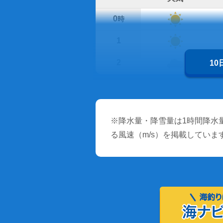
0
時
1
2
1
※降水量・降雪量は1時間降水量
る風速（m/s）を掲載していま