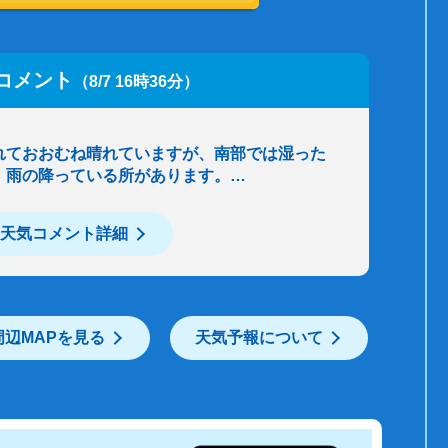
コメント
（8/7 16時36分）
れておおむね晴れていますが、南部では湿った
、雨の降っている所があります。…
天気コメント詳細
周辺MAPを見る
天気予報について