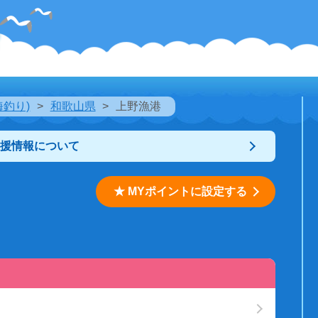
海釣り)
和歌山県
上野漁港
支援情報について
★ MYポイントに設定する